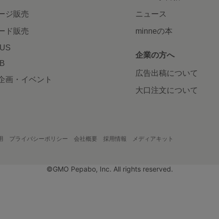
ージ販売
ニュース
ード販売
minneの本
LUS
企業の方へ
AB
広告出稿について
企画・イベント
大口注文について
用
プライバシーポリシー
会社概要
採用情報
メディアキット
©GMO Pepabo, Inc. All rights reserved.