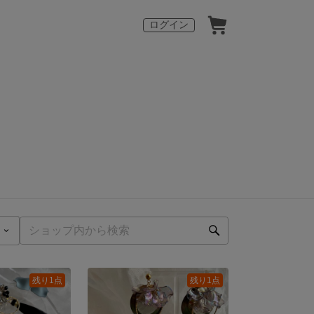
ログイン
残り1点
残り1点