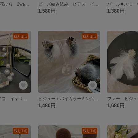
パール✖︎ ねじり花びら 2way ピアス
ビーズ編み込み ピアス イヤリング
1,580円
1,380円
残り1点
残り1点
4連パール ピアス イヤリング
ビジュー＋バイカラーミンクファー ピアス イヤリング
1,480円
1,680円
残り1点
残り1点