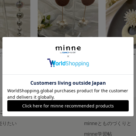
ピアス
チョコ✖︎異素材パール ピアス
ビーズフラワー
1,480円
1,700円
について
読みもの
で売りたい
minneとものづくりと
minne学習帖