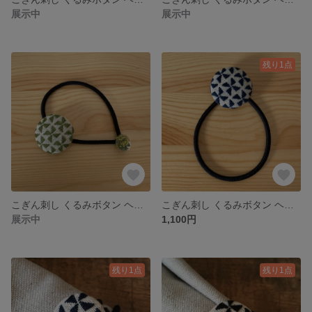
展示中
展示中
残り1点
こぎん刺し くるみボタン ヘアゴム・大 （風車）みどり
こぎん刺し くるみボタン ヘアゴム・大（風車）紺
展示中
1,100円
残り1点
残り1点