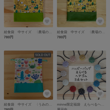
給食袋 中サイズ 〈農場のなかまたち・きみどり〉
給食袋 中サイズ 〈農場のなかまたち・グリーン〉
780円
780円
SOLD OUT
給食袋 中サイズ 〈うみのいきもの・ミント〉
minne限定福袋 えらべるヘアゴム3点セット
780円
展示中