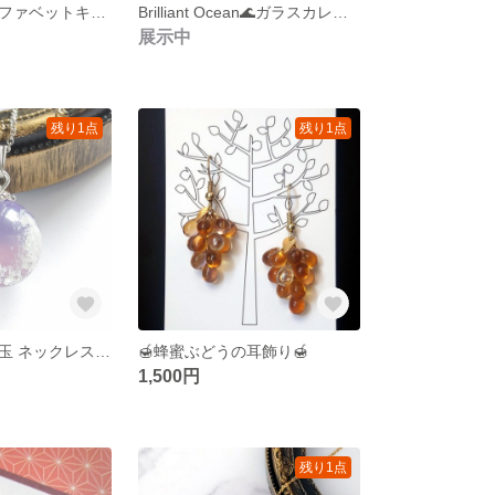
ゴシック体アルファベットキーホルダー
Brilliant Ocean🌊ガラスカレットのイヤーカフ
展示中
残り1点
残り1点
バイカラーの空玉 ネックレス シルバー
🍯蜂蜜ぶどうの耳飾り🍯
1,500円
残り1点