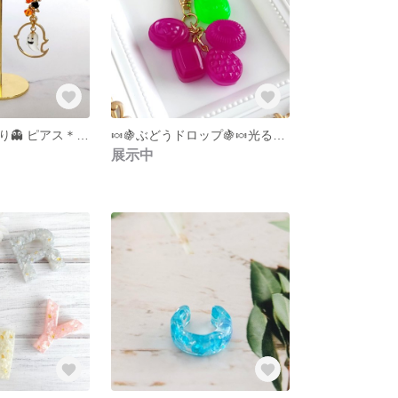
👻おばけの耳飾り👻 ピアス＊イヤリング＊ノンホール
🍬🍇ぶどうドロップ🍇🍬光るキーホルダー
展示中