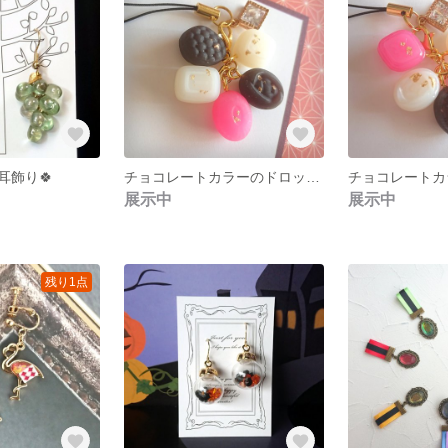
耳飾り🍀
チョコレートカラーのドロップストラップ(マットタイプ)
展示中
展示中
残り1点