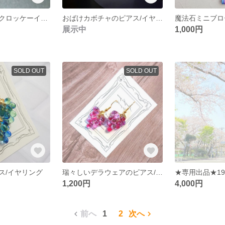
ハートの女王のクロッケーイヤリング
おばけカボチャのピアス/イヤリング
魔法石ミニブロ
展示中
1,000円
SOLD OUT
SOLD OUT
ス/イヤリング
瑞々しいデラウェアのピアス/イヤリング
★専用出品★199
1,200円
4,000円
前へ
1
2
次へ