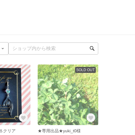
SOLD OUT
⚓クリア
★専用出品★yuki_t0様