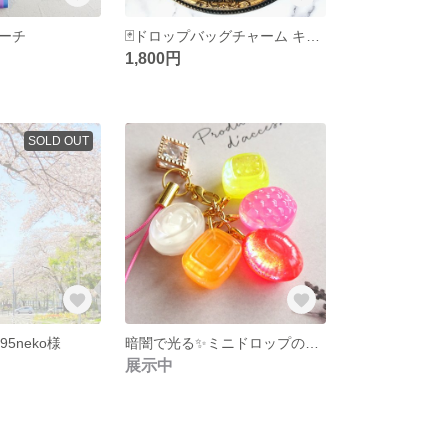
ーチ
🃏ドロップバッグチャーム キーホルダー
1,800円
SOLD OUT
5neko様
暗闇で光る✨ミニドロップのストラップ
展示中