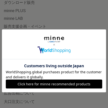
ダウンロード販売
minne PLUS
minne LAB
販売支援企画・イベント
読みもの
minneとものづくりと
minne学習帖
ニュース
minneの本
企業の方へ
広告出稿について
大口注文について