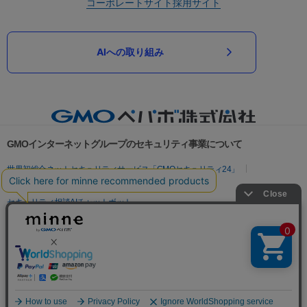
コーポレートサイト
採用サイト
AIへの取り組み
GMOインターネットグループのセキュリティ事業について
世界初総合ネットセキュリティサービス「GMOセキュリティ24」
パスワード漏洩診断
Webサイトリスク診断
セキュリティ相談AIチャットボット
実在証明・盗聴対策
サイバー攻撃対策（GMOサイバーセキュリティ byイエラエ）
サイバー攻撃対策（GMO Flatt Security）
なりすまし対策
セキュリティ事業の軌跡