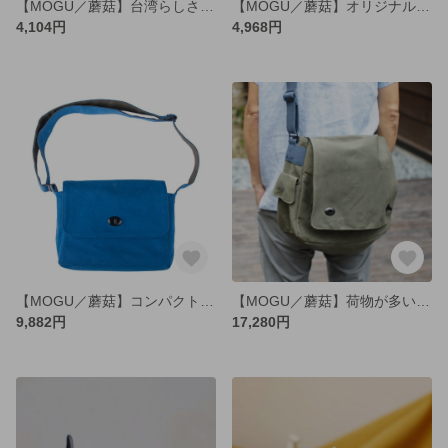
【MOGU／蘑菇】台湾らしさがいっぱいのTシャツ
【MOGU／蘑菇】オリジナル刺繍チャームつきおでかけポシェット
4,104円
4,968円
【MOGU／蘑菇】コンパクトだけどしっかり入る斜めがけ帆布バッグ「MAY」（小）
【MOGU／蘑菇】荷物が多いお兄さんのための斜めがけ帆布バッグ（大）
9,882円
17,280円