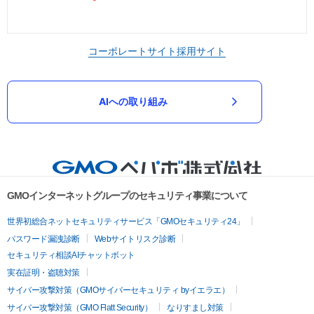
コーポレートサイト
採用サイト
AIへの取り組み
GMOインターネットグループのセキュリティ事業について
世界初総合ネットセキュリティサービス「GMOセキュリティ24」
パスワード漏洩診断
Webサイトリスク診断
セキュリティ相談AIチャットボット
実在証明・盗聴対策
サイバー攻撃対策（GMOサイバーセキュリティ byイエラエ）
サイバー攻撃対策（GMO Flatt Security）
なりすまし対策