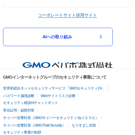
コーポレートサイト
採用サイト
AIへの取り組み
GMOインターネットグループのセキュリティ事業について
世界初総合ネットセキュリティサービス「GMOセキュリティ24」
パスワード漏洩診断
Webサイトリスク診断
セキュリティ相談AIチャットボット
実在証明・盗聴対策
サイバー攻撃対策（GMOサイバーセキュリティ byイエラエ）
サイバー攻撃対策（GMO Flatt Security）
なりすまし対策
セキュリティ事業の軌跡