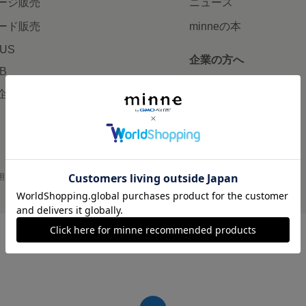
ージ販売
ニュース
ード販売
minneの本
LUS
企業の方へ
AB
広告出稿について
企画・イベント
大口注文について
用
プライバシーポリシー
会社概要
採用情報
メディアキット
©GMO Pepabo, Inc. All rights reserved.