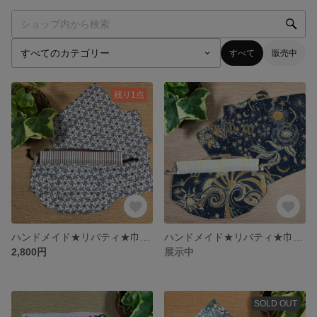
すべて
販売中
残り1点
ハンドメイド★リバティ★巾着袋と大判ハンカチ＊バックインバック＊お出かけ・ランチ・プレゼント2022年春夏Tumbling Tailsタンブリングテイルズ+ C&Sオリジナルストライプ
ハンドメイド★リバティ★巾着袋と大判ハンカチ＊バックインバック＊お出かけ・ランチ・プレゼント2022年春夏柄Louis’ Space Walkルイズスペースウォーク+Check＆Stripe
2,800円
展示中
SOLD OUT