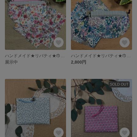
ハンドメイド★リバティ★巾着袋と大判ハンカチ＊バックインバック＊お出かけ・ランチ・プレゼント2022年春夏柄Curious Landキュリアスランド白地+Check＆Stripe
ハンドメイド★リバティ★巾着袋と大判ハンカチ＊バックインバック＊お出かけ・ランチ・プレゼント 2019エターナル Frescoフレスコ+Check＆Stripe
展示中
2,800円
SOLD OUT