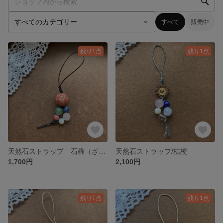
すべて
販売中
残り1点
残り1点
天然石ストラップ 石榴（ざくろ）
天然石ストラップ/桔梗
1,700円
2,100円
残り1点
残り1点