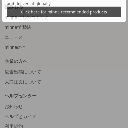
読みもの
minneとものづくりと
minne学習帖
ニュース
minneの本
企業の方へ
広告出稿について
大口注文について
ヘルプセンター
お知らせ
ヘルプとガイド
利用規約