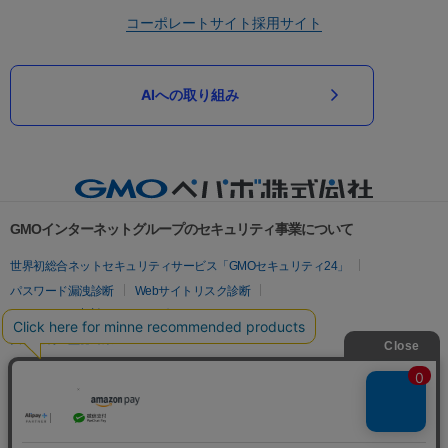
コーポレートサイト
採用サイト
AIへの取り組み
GMOインターネットグループのセキュリティ事業について
世界初総合ネットセキュリティサービス「GMOセキュリティ24」
パスワード漏洩診断
Webサイトリスク診断
セキュリティ相談AIチャットボット
実在証明・盗聴対策
サイバー攻撃対策（GMOサイバーセキュリティ byイエラエ）
サイバー攻撃対策（GMO Flatt Security）
なりすまし対策
セキュリティ事業の軌跡