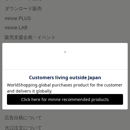
ダウンロード販売
minne PLUS
minne LAB
販売支援企画・イベント
読みもの
minneとものづくりと
minne学習帖
ニュース
minneの本
企業の方へ
広告出稿について
大口注文について