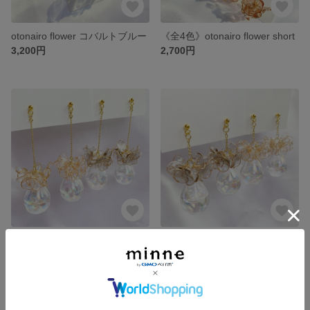
otonairo flower コバルトブルー
《全4色》otonairo flower short
3,200円
2,700円
shabon flower
shabon flower short
3,300円
3,000円