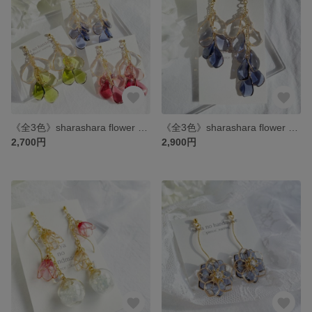
《全3色》sharashara flower berry color “half”
《全3色》sharashara flower berry color アシンメトリー
2,700円
2,900円