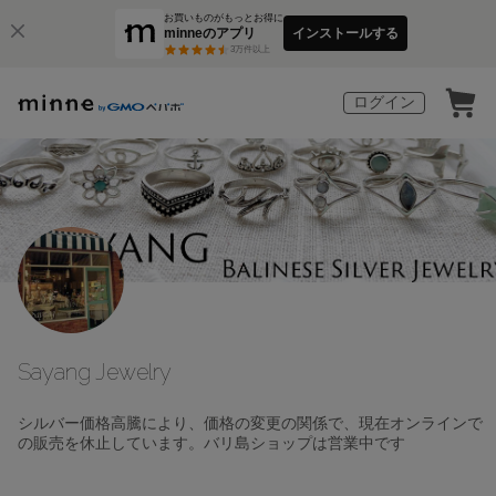
お買いものがもっとお得に
minneのアプリ
インストールする
3
万件以上
ログイン
Sayang Jewelry
シルバー価格高騰により、価格の変更の関係で、現在オンラインで
の販売を休止しています。バリ島ショップは営業中です