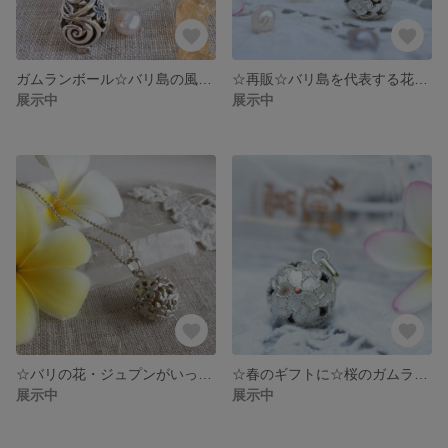
ガムランボール☆バリ島の風を乗せて☆Jepun Egg（No:080012）
☆再販☆バリ島を代表する花ジュプンのガムランボール☆ Jepun(Code No:080009/SGB-Jepun)
展示中
展示中
☆バリの花・ジュプンがいっぱい☆ Paradice Jepun Basket (Code No:080007/SGB-ParadiceJepun)
☆春のギフトに☆桜のガムランボール (No.080011)
展示中
展示中