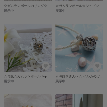
☆ガムランボールのリング☆SGB-JA10-Raku-Ring
☆ガムランボール☆ジュプンリーフ(Code No:080010/SGB-JepunLeaf)
展示中
展示中
☆再販☆ガムランボール Jupun & Kupu2 (No.090013)
☆海好きさんへ☆ イルカのガムランボール (No.090010)
展示中
展示中