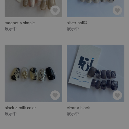
magnet × simple
silver ball⛓️
展示中
展示中
black × milk color
clear × black
展示中
展示中