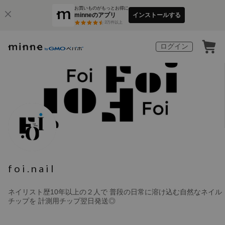
お買いものがもっとお得に
minneのアプリ
インストールする
3
万件以上
ログイン
foi.nail
ネイリスト歴10年以上の２人で 普段の日常に溶け込む自然なネイル
チップを 計測用チップ翌日発送◎