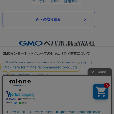
コーポレートサイト
採用サイト
AIへの取り組み
GMOインターネットグループのセキュリティ事業について
世界初総合ネットセキュリティサービス「GMOセキュリティ24」
パスワード漏洩診断
Webサイトリスク診断
セキュリティ相談AIチャットボット
実在証明・盗聴対策
サイバー攻撃対策（GMOサイバーセキュリティ byイエラエ）
サイバー攻撃対策（GMO Flatt Security）
なりすまし対策
セキュリティ事業の軌跡