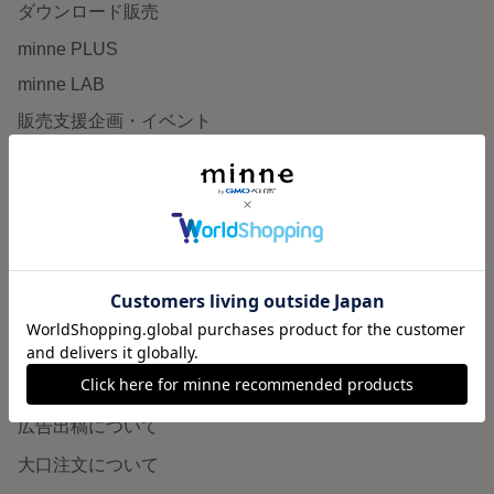
ダウンロード販売
minne PLUS
minne LAB
販売支援企画・イベント
読みもの
minneとものづくりと
minne学習帖
ニュース
minneの本
企業の方へ
広告出稿について
大口注文について