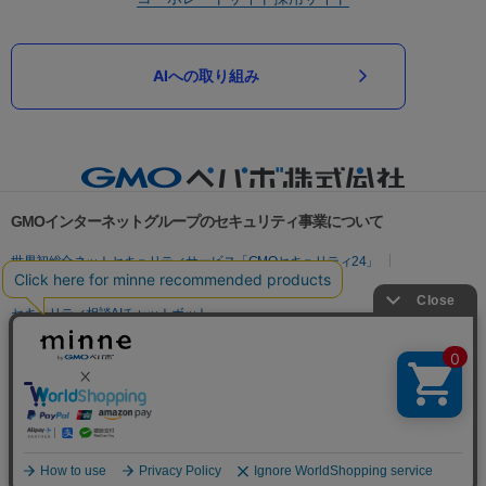
AIへの取り組み
GMOインターネットグループのセキュリティ事業について
世界初総合ネットセキュリティサービス「GMOセキュリティ24」
パスワード漏洩診断
Webサイトリスク診断
セキュリティ相談AIチャットボット
実在証明・盗聴対策
サイバー攻撃対策（GMOサイバーセキュリティ byイエラエ）
サイバー攻撃対策（GMO Flatt Security）
なりすまし対策
セキュリティ事業の軌跡