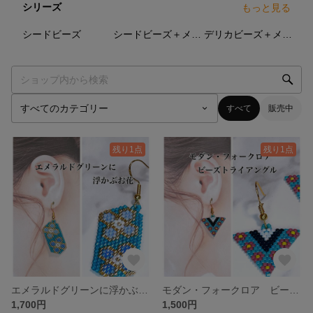
シリーズ
もっと見る
5
点
6
点
2
点
シードビーズ
シードビーズ＋メタルパーツ
デリカビーズ＋メタルパーツ
すべて
販売中
残り1点
残り1点
エメラルドグリーンに浮かぶお花
モダン・フォークロア ビーズトライアングル
1,700円
1,500円