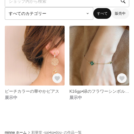
すべて
販売中
ピーチカラーの華やかピアス
K16gp•緑のフラワーシンボルブレスレット
展示中
展示中
minne ホーム
彩華堂 -sai•ka•dou- の作品一覧