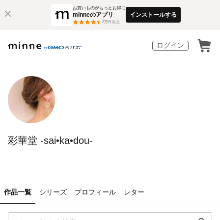
お買いものがもっとお得に
minneのアプリ
インストールする
3
万件以上
ログイン
彩華堂 -sai•ka•dou-
作品一覧
シリーズ
プロフィール
レター