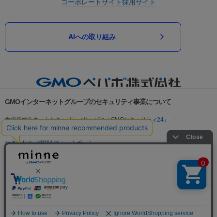
コーポレートサイト
採用サイト
AIへの取り組み
GMOインターネットグループのセキュリティ事業について
世界初総合ネットセキュリティサービス「GMOセキュリティ24」
パスワード漏洩診断
Webサイトリスク診断
セキュリティ相談AIチャットボット
実在証明・盗聴対策
サイバー攻撃対策（GMOサイバーセキュリティ byイエラエ）
サイバー攻撃対策（GMO Flatt Security）
なりすまし対策
セキュリティ事業の軌跡