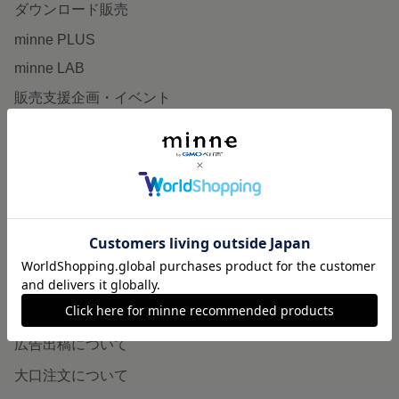
ダウンロード販売
minne PLUS
minne LAB
販売支援企画・イベント
読みもの
minneとものづくりと
minne学習帖
ニュース
minneの本
企業の方へ
広告出稿について
大口注文について