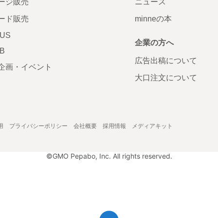
ージ販売
ニュース
ード販売
minneの本
LUS
企業の方へ
AB
広告出稿について
企画・イベント
大口注文について
用
プライバシーポリシー
会社概要
採用情報
メディアキット
©GMO Pepabo, Inc. All rights reserved.