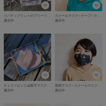
リバティプリントのプリーツマスク✨親子セット✨サージカルマスクとのダブルマスクに。選べる内布♪ 抗菌作用クレンゼ生地、ダブルガーゼ生地、接触冷感生地✨選べる低学年用2サイズ✨
スクールマスク✨テープ✨小学生男子のオシャレマスク✨選べる2サイズ✨3歳〜5歳✨6歳〜10歳✨大臣型マスク✨感染対策にも、オプション選択でフィルター入りマスクも可能✨選べる内布、うるさら保湿生地
展示中
展示中
チェリーピンク🍒親子マスクセット✨ゴム紐ピンク✨アジャスター付き✨大人用女性マスク＋キッズマスク（3歳〜5歳、6歳〜10歳）選べる2サイズ✨オプションで、フィルター入りマスクへ変更可能です
星柄マスク✨スクールマスク✨3歳〜5歳、6歳〜10歳✨選べる2サイズのマスク✨メガネ曇らない✨コットンアンドスティール✨大臣型マスク
展示中
展示中