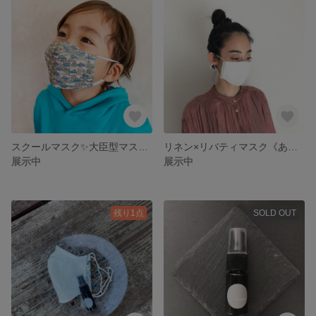
スクールマスク✨大臣型マスク✨3歳〜5歳✨6歳〜10歳サイズの2型から選べます✨リバティマスク✨リバティカーズグリーン
リネン×リバティマスク《あずきミルク》フェリシテ 選べる内布♪(接触冷感生地 or ダブルガーゼ生地) limetta オリジナル オーガニックアロマミスト《fresh+fit》10㎖ アロマテラピー
展示中
展示中
残り1点
SOLD OUT