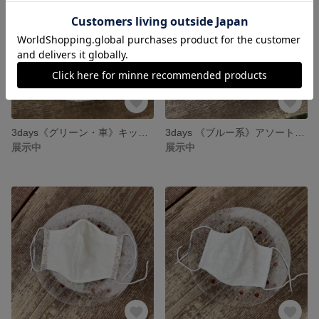
3days《グリーン・車》キッズ大臣型マスク 3枚入り 内布接触冷感 表生地薄手綿ローン生地 お洗濯もラクラク 息がしやすい 綿フィルター入り追加できます メガネが曇らないマスク こどもの通園・通学に
3days 《ブルー系》アソートマスク メガネも曇らない、こども用大臣型マスク 内布接触冷感生地 表布薄手の綿ローン生地 涼しいマスク 幼稚園 保育園 小学生 男の子 通園・通学に お洗濯もラクラク
展示中
展示中