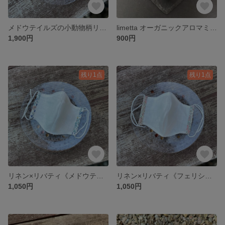
メドウテイルズの小動物柄リバティマスク✨大人用ノーズワイヤー入り + limettaオリジナル《fresh+fit》オーガニックアロマミスト10㎖の2点セット✨オーガニックアロマ 内布接触冷感マスク
limetta オーガニックアロマミスト《Fresh + Fit Mist》10㎖ペパーミント ルームスプレーにも✨オーガニックアロマスプレー
1,900円
900円
残り1点
残り1点
リネン×リバティ《メドウテイルズ》小動物柄ブルー✨パイピングマスク 内布接触冷感マスク 外布リネンマスク 接触冷感 涼しいマスク
リネン×リバティ《フェリシテ》あずきミルクカラー✨パイピングマスク 内布接触冷感生地 外布リネン生地✨ 涼しいマスク
1,050円
1,050円