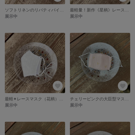
ソフトリネンのリバティパイピングマスク《フェリシテ》内布接触冷感生地でおつくりしました。涼しいマスク リバティマスク
最軽量！新作《星柄》レースマスク 全面ハマナカ抗菌フィルター入 ノーズワイヤーフィット コロナ対策も万全なシンプルマスク 涼しいマスク
展示中
展示中
最軽✴︎レースマスク（花柄）小池百合子都知事御用達 抗菌フィルター全面 ノーズワイヤー入り 涼しいマスク コロナ対策に
チェリーピンクの大臣型マスク キッズマスク
展示中
展示中