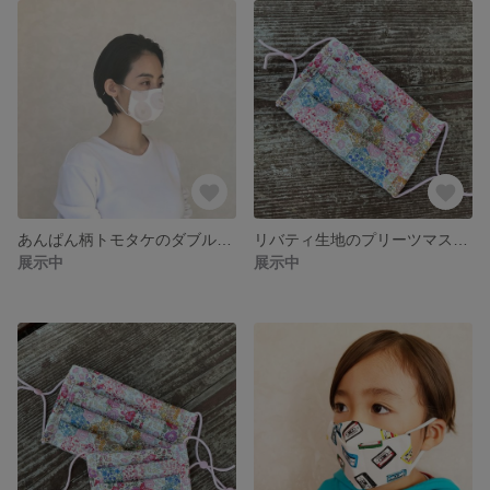
あんぱん柄トモタケのダブルガーゼ生地の大人女性用マスク✨選べる内布🎵ダブルガーゼ生地、うるさら保湿生地、クレンゼ抗菌生地のいずれか1点をお選びいただけます✨オプションてフィルター挿入も可能です
リバティ生地のプリーツマスク✨大人女性用✨選べる内布♪生地セレクト4種類：クレンゼ抗菌生地：ダブルガーゼ生地：接触冷感生地：うるさら保湿生地✨オプションでフィルター入りマスクにも♪感染予防に。
展示中
展示中