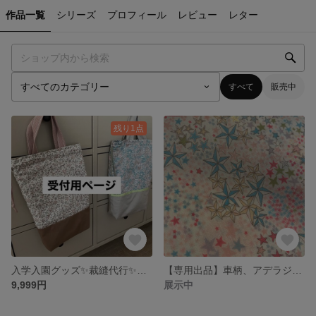
作品一覧
シリーズ
プロフィール
レビュー
レター
すべて
販売中
残り1点
入学入園グッズ✨裁縫代行✨受注生産✨上履き袋、レッスン袋、体操着袋、コップ袋、幼稚園、保育園、お弁当袋、コップ袋、ランチョンマット、
【専用出品】車柄、アデラジャ ラメ柄、接触冷感生地、フィルター付き【2枚セット】
9,999円
展示中