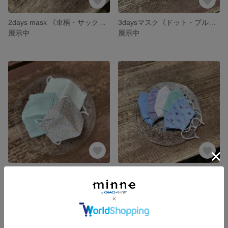
2days mask 《車柄・サックスブルー》2枚セット 子ども大臣型マスク 内布接触冷感生地 3歳〜5歳、6歳〜10歳
3daysマスク《ドット・ブルー系》内布接触冷感生地 こども大臣型マスク 息がしやすい メガネ曇らないマスク 通園・通学に オプションで綿ナノフィルターの挿入追加も可能 コロナ対策も万全です
展示中
展示中
3daysマスク《花柄・グリーン系》内布接触冷感生地・通園通学にも使える メガネが曇らないマスク 女の子
5days 《車・ブルー系》アソート キッズ大臣型マスク メガネが曇らない 内布接触冷感生地 表生地 薄手の綿ローン生地 幼稚園 保育園 小学生 男の子 お洗濯も簡単 こどもの通園・通学に
展示中
展示中