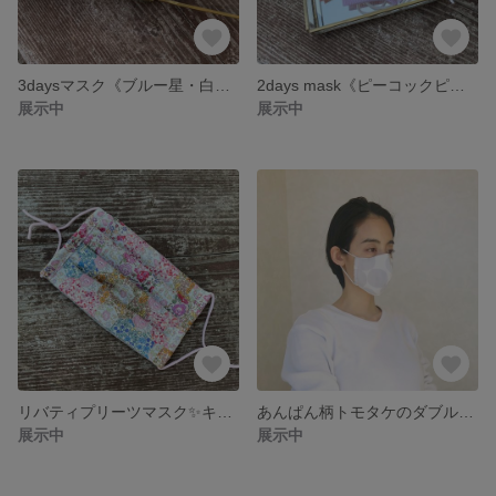
3daysマスク《ブルー星・白・花柄》キッズマスク・2サイズ展開《3歳〜5歳、6歳〜10歳》選べる内布♪接触冷感、ダブルガーゼ、うるさら保湿生地の3種《オプションでフィルター入りにもできます》
2days mask《ピーコックピンク、ストライプ》3歳〜5歳、6歳〜10歳✨女の子大臣型マスク✨オプションで、フィルター入りにも✨選べる内布♪接触冷感生地、うるさら保湿生地、ダブルガーゼの3種から
展示中
展示中
リバティプリーツマスク✨キッズ用1枚✨選べる内布🎵ダブルガーゼ、接触冷感、うるさら保湿生地、クレンゼ抗菌生地✨受注製作✨オプションで、フィルター入りマスクにも変更可能♪✨
あんぱん柄トモタケのダブルガーゼ生地のマスク✨ライトグレーカラー✨大人女性用✨銀箔のゴマプリント✨選べる内布🎵ダブルガーゼ、うるさら保湿生地、クレンゼ抗菌生地のいずれか1種✨オプションでフィルター入り
展示中
展示中