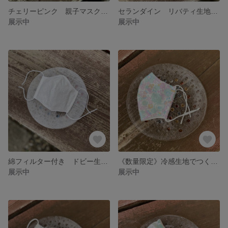
チェリーピンク 親子マスク 親子お揃いコーデに✨ 接触冷感生地でつくる、夏マスク
セランダイン リバティ生地でつくるサシェ（ピンク）＋limettaオリジナルオーガニックアロマスプレー10㎖の2点セット
展示中
展示中
綿フィルター付き ドビー生地の薄くて軽いマスク 涼しいレースマスク 《ラスト1点のみ》小池百合子都知事も着用レースマスク
《数量限定》冷感生地でつくる、リバティマスク《ベッツィアン》生地がなくなり次第、終了となります 《涼しいマスク》
展示中
展示中