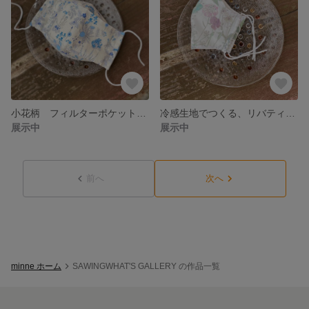
小花柄 フィルターポケット付きマスク 軽やかなドビー生地でお仕立て メガネも曇り知らず
冷感生地でつくる、リバティマスク《イルマ》 接触冷感マスク
展示中
展示中
前へ
次へ
minne ホーム
SAWINGWHAT'S GALLERY の作品一覧