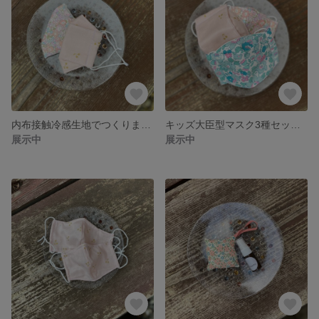
内布接触冷感生地でつくりました、キッズマスク2枚セット◆大臣型マスク◆UVカット加工対応生地 通学用に 息のしやすい夏マスク メガネが曇らないマスク
キッズ大臣型マスク3種セット リバティマスク 内布接触冷感生地使用嬉しいUVカット加工付き 3歳〜5歳、6歳〜10歳サイズの2種からサイズお選びいただけます メガネが曇らない大臣型マスク
展示中
展示中