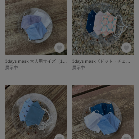
3days mask 大人用サイズ（11歳〜12歳）《チェック、ブルー、白の3色》メガネ曇らない 薄手綿ローン生地×内布接触冷感生地 大臣型マスク 通学・通塾用に
3days mask《ドット・チェリー・ピーコック》リバティマスク 内布接触冷感生地 2サイズ展開 キッズマスク大臣型 3歳〜5歳、6歳〜10歳 2パターンご用意 涼しいマスク 接触冷感 通園・通学に
展示中
展示中