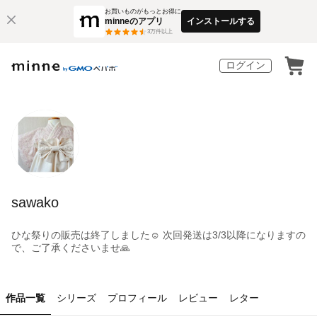
お買いものがもっとお得に
minneのアプリ
インストールする
3
万件以上
ログイン
sawako
ひな祭りの販売は終了しました☺️ 次回発送は3/3以降になりますの
で、ご了承くださいませ🙏
作品一覧
シリーズ
プロフィール
レビュー
レター