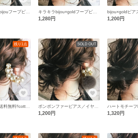
大人可愛い贅沢bijouフープピアス
キラキラbijou×goldフープピアス
bijou×goldピア
1,280円
1,200円
残り1点
SOLD OUT
【再再再再販】送料無料‼︎cottonパール whiteイヤーカフ
ポンポンファーピアス／イヤリング
ハートモチーフb
1,200円
1,320円