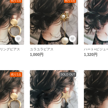
残り1点
残り1点
ldリングピアス
ユラユラピアス
ハート×ビジュ
1,000円
1,320円
残り1点
SOLD OUT