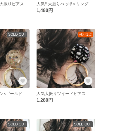
大振りピアス
人気‼︎ 大振りべっ甲× リングアシメピアス
1,480円
SOLD OUT
残り1点
大振りカボション×ゴールドフープピアス／イヤリング
人気大振りツイードピアス
1,280円
SOLD OUT
SOLD OUT