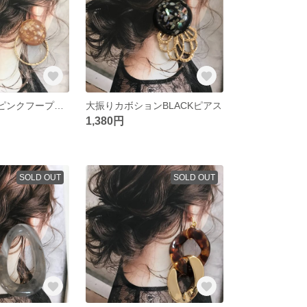
新作‼︎ サーモンピンクフープピアス
大振りカボションBLACKピアス
1,380円
SOLD OUT
SOLD OUT