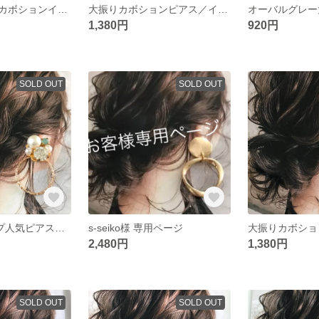
大振りブラックカボションイヤリング
大振りカボションピアス／イヤリング
オーバルグレー
1,380円
920円
SOLD OUT
SOLD OUT
贅沢bijou×フープ人気ピアス／イヤリング
s-seiko様 専用ページ
2,480円
1,380円
SOLD OUT
SOLD OUT