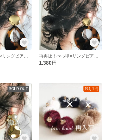
再再販！べっ甲×リングピアス♡
再再販！べっ甲×リングピアス♡
1,380円
SOLD OUT
残り1点