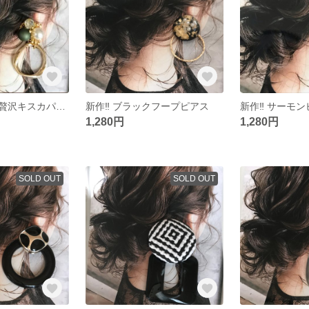
【再再再販…】贅沢キスカパール×goldピアス
新作‼︎ ブラックフープピアス
1,280円
1,280円
SOLD OUT
SOLD OUT