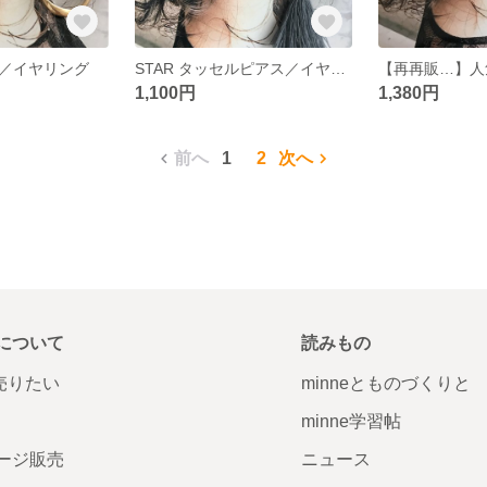
ス／イヤリング
STAR タッセルピアス／イヤリング
1,100円
1,380円
前へ
1
2
次へ
について
読みもの
で売りたい
minneとものづくりと
minne学習帖
ージ販売
ニュース