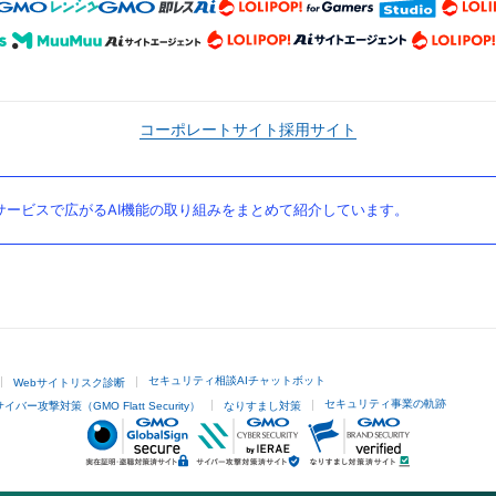
コーポレートサイト
採用サイト
ービスで広がるAI機能の取り組みをまとめて紹介しています。
セキュリティ相談AIチャットボット
Webサイトリスク診断
セキュリティ事業の軌跡
サイバー攻撃対策（GMO Flatt Security）
なりすまし対策