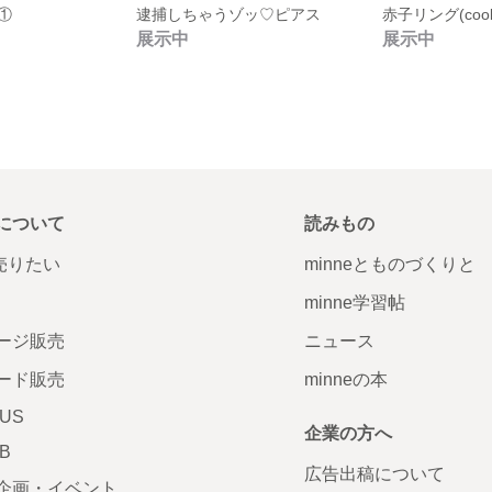
①
逮捕しちゃうゾッ♡ピアス
赤子リング(cool
展示中
展示中
について
読みもの
で売りたい
minneとものづくりと
minne学習帖
ージ販売
ニュース
ード販売
minneの本
LUS
企業の方へ
AB
広告出稿について
企画・イベント