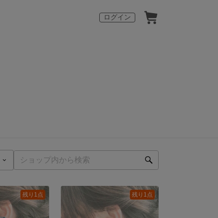
ログイン
残り1点
残り1点