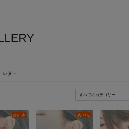
ALLERY
レター
残り1点
残り1点