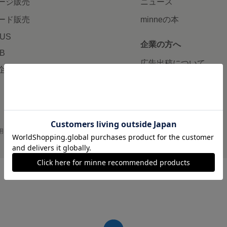
ージ販売
ニュース
ード販売
minneの本
LUS
企業の方へ
AB
広告出稿について
企画・イベント
大口注文について
用
プライバシーポリシー
会社概要
採用情報
メディアキット
©GMO Pepabo, Inc. All rights reserved.