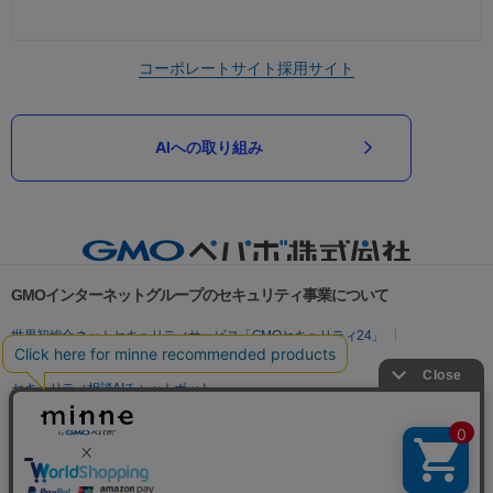
コーポレートサイト
採用サイト
AIへの取り組み
GMOインターネットグループのセキュリティ事業について
世界初総合ネットセキュリティサービス「GMOセキュリティ24」
パスワード漏洩診断
Webサイトリスク診断
セキュリティ相談AIチャットボット
実在証明・盗聴対策
サイバー攻撃対策（GMOサイバーセキュリティ byイエラエ）
サイバー攻撃対策（GMO Flatt Security）
なりすまし対策