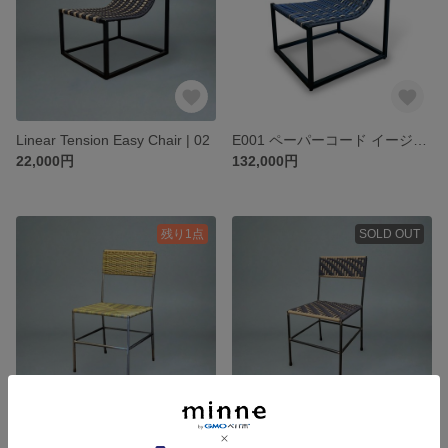
Linear Tension Easy Chair | 02
E001 ペーパーコード イージーチェア
22,000円
132,000円
残り1点
SOLD OUT
Linear Tension Chair | Paper Cord | 02
Linear Tension Chair | Paper Cord | 01