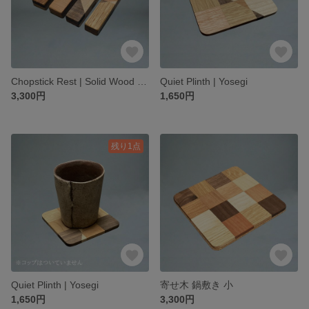
Chopstick Rest | Solid Wood Set | Set of 5
Quiet Plinth | Yosegi
3,300円
1,650円
残り1点
Quiet Plinth | Yosegi
寄せ木 鍋敷き 小
1,650円
3,300円