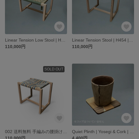
Linear Tension Low Stool | H300 | 01
Linear Tension Stool | H454 | 01
110,000円
110,000円
SOLD OUT
002 送料無料 手編みの腰掛け 桜
Quiet Plinth | Yosegi & Cork | Set of 2
110,000円
4,400円