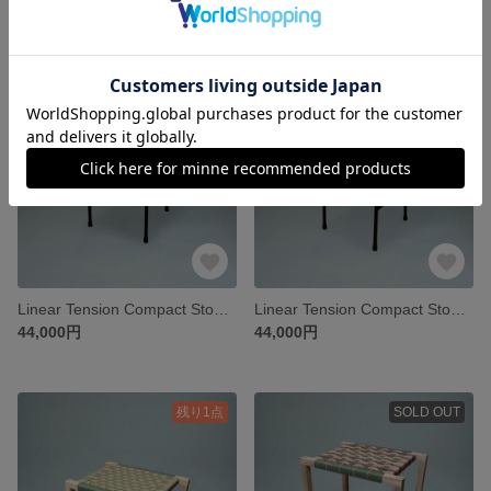
79,000円
88,000円
Linear Tension Compact Stool | 01
Linear Tension Compact Stool | 02
44,000円
44,000円
残り1点
SOLD OUT