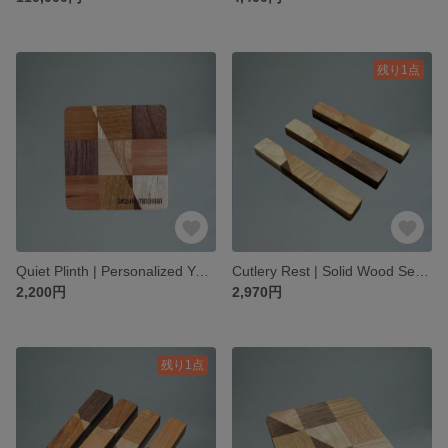
残り1点
Quiet Plinth | Personalized Yosegi
Cutlery Rest | Solid Wood Set | Set of 3
2,200円
2,970円
残り1点