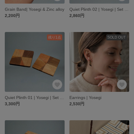
Grain Band| Yosegi & Zinc alloy
Quiet Plinth 02 | Yosegi | Set of 2
2,200円
2,860円
残り1点
SOLD OUT
Quiet Plinth 01 | Yosegi | Set of 2
Earrings | Yosegi
3,300円
2,530円