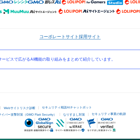
コーポレートサイト
採用サイト
ービスで広がるAI機能の取り組みをまとめて紹介しています。
セキュリティ相談AIチャットボット
Webサイトリスク診断
セキュリティ事業の軌跡
サイバー攻撃対策（GMO Flatt Security）
なりすまし対策