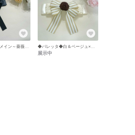
◆バレッタ◆黒メイン～薔薇で華やかゴシック～
◆バレッタ◆白＆ベージュ×白ストライプ(薔薇とレースで大人の甘めアクセ❤)
展示中