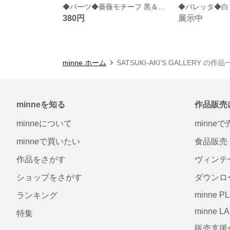
◆パーツ◆薔薇モチーフ 黒＆赤10個セット
380円
展示中
minne ホーム
SATSUKI-AKI'S GALLERY の作
minneを知る
作品販売
minneについて
minne
minneで買いたい
食品販売
作品をさがす
ヴィンテ
ショップをさがす
ダウンロ
minne P
ランキング
minne L
特集
販売支援