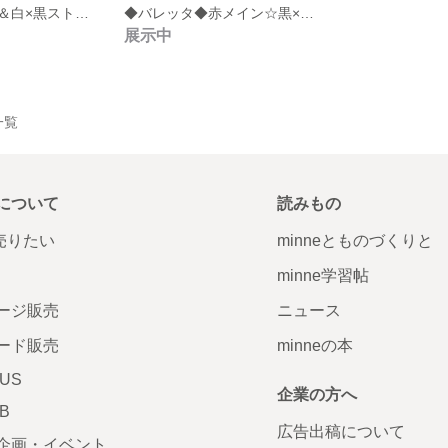
◆バレッタ◆白＆白×黒ストライプ
◆バレッタ◆赤メイン☆黒×白ストライプ＆黒
展示中
品一覧
について
読みもの
で売りたい
minneとものづくりと
minne学習帖
ージ販売
ニュース
ード販売
minneの本
LUS
企業の方へ
AB
広告出稿について
企画・イベント