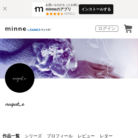
お買いものがもっとお得に
minneのアプリ
インストールする
3
万件以上
ログイン
nugut_e
作品一覧
シリーズ
プロフィール
レビュー
レター