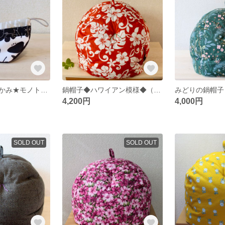
ニワトリの鍋つかみ★モノトーン★
鍋帽子◆ハワイアン模様◆（スリット付き）★保温調理★
4,200円
4,000円
SOLD OUT
SOLD OUT