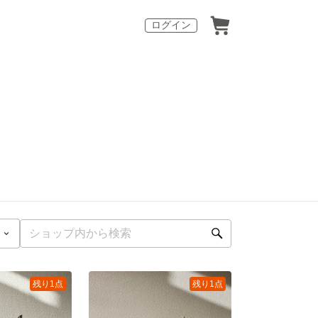
ログイン
残り1点
残り1点