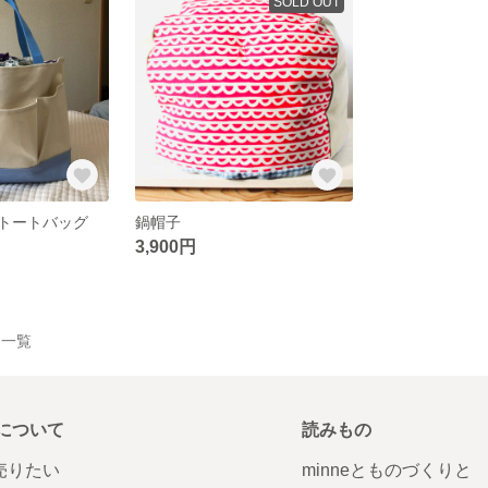
SOLD OUT
トートバッグ
鍋帽子
3,900円
作品一覧
について
読みもの
で売りたい
minneとものづくりと