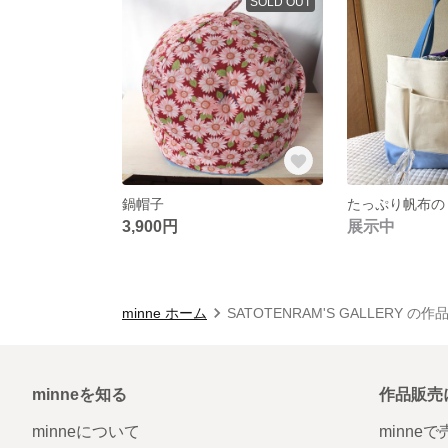
SOLD OUT
鍋帽子
たっぷり帆布の
3,900円
展示中
minne ホーム
SATOTENRAM'S GALLERY の
minneを知る
作品販売
minneについて
minne