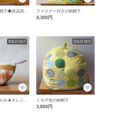
やまぶき色の鍋帽子◆保温調理◆
ファスナー付きの鍋帽子
4,300円
SOLD OUT
SOLD OUT
ニワトリの鍋つかみ★オレンジ★
ミモザ色の鍋帽子
3,900円