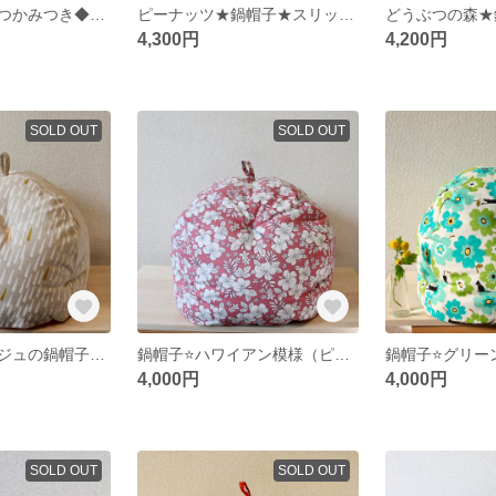
鍋帽子・三角鍋つかみつき◆北欧風◆
ピーナッツ★鍋帽子★スリット付き
どうぶつの森★
4,300円
4,200円
SOLD OUT
SOLD OUT
ナチュラルベージュの鍋帽子◆保温調理◆
鍋帽子⭐️ハワイアン模様（ピンク）⭐️
4,000円
4,000円
SOLD OUT
SOLD OUT