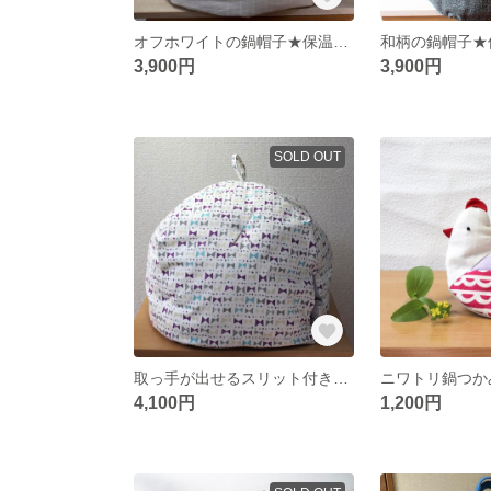
オフホワイトの鍋帽子★保温調理★
和柄の鍋帽子★
3,900円
3,900円
SOLD OUT
取っ手が出せるスリット付き鍋帽子★保温調理★
ニワトリ鍋つか
4,100円
1,200円