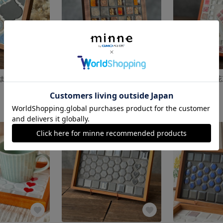
家族の絆を未来まで繋ぐ お名前刻印 ブラック 名入れ メモリアル 出産祝い
【特集掲載】アンティークパヴェモザイクタイルトレー ブラウン 名入れ 受注制作
展示中
3,520円
SOLD OUT
SOLD OUT