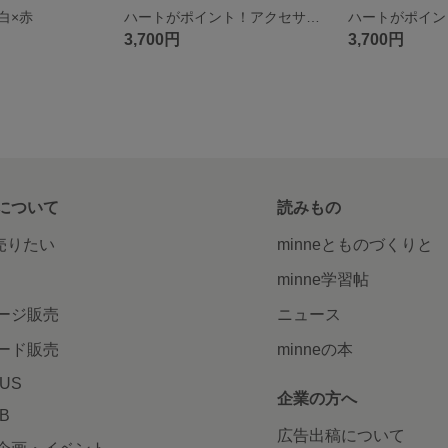
白×赤
ハートがポイント！アクセサリートレー 黒×黒
3,700円
3,700円
について
読みもの
で売りたい
minneとものづくりと
minne学習帖
ージ販売
ニュース
ード販売
minneの本
LUS
企業の方へ
AB
広告出稿について