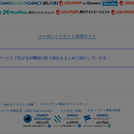
コーポレートサイト
採用サイト
ービスで広がるAI機能の取り組みをまとめて紹介しています。
セキュリティ相談AIチャットボット
Webサイトリスク診断
セキュリティ事業の軌跡
サイバー攻撃対策（GMO Flatt Security）
なりすまし対策