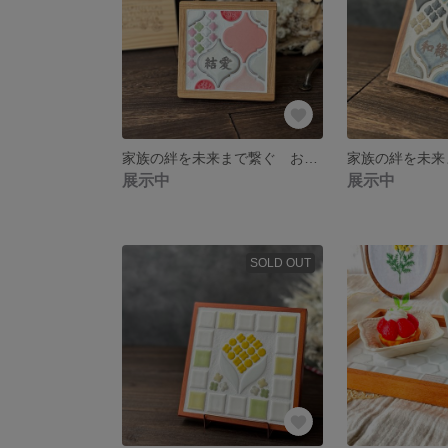
家族の絆を未来まで繋ぐ お名前刻印タイル ピンク 名入れ メモリアル 記念品 出産祝い
展示中
展示中
SOLD OUT