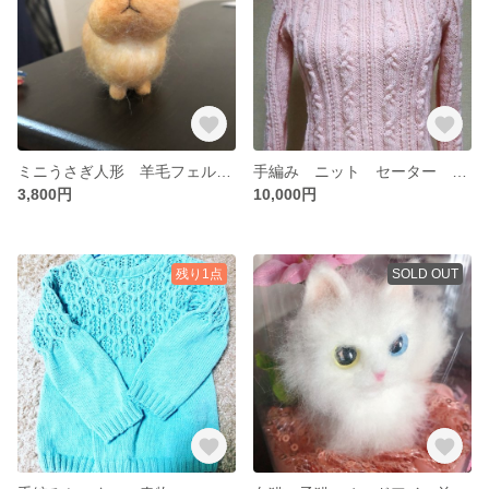
ミニうさぎ人形 羊毛フェルト ウサギ ミニうさぎ 兎 ネザーランド ピーターラビット
手編み ニット セーター ピンク 桃色 大人 可愛い 春 冬
3,800円
10,000円
残り1点
SOLD OUT