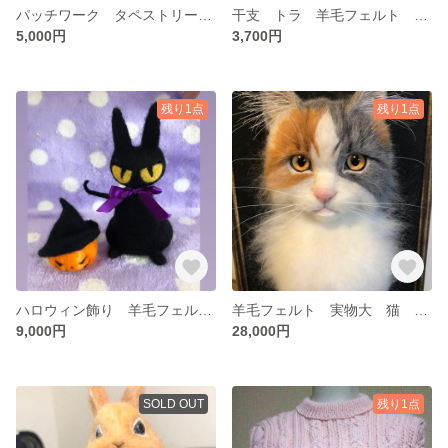
パッチワーク タペストリー ハリネズミ 壁掛け
干支 トラ 羊毛フェルト 正月 虎 人形 寅年
5,000円
3,700円
残り1点
残り1点
ハロウィン飾り 羊毛フェルト フェルト 黒猫 かぼちゃ ジャックオランタン セット
羊毛フェルト 実物大 猫 人形 三毛猫 リアル オーダーメイド
9,000円
28,000円
SOLD OUT
残り1点