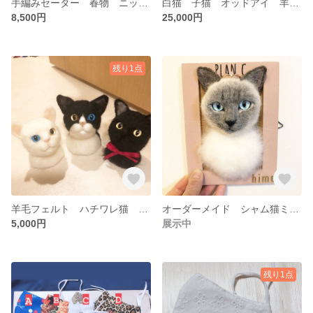
手編みセーター 春物 ニット 透かし編み 女性用 水色 体型カバー
白猫 子猫 オッドアイ 羊毛フェルト 人形 猫 バレエ
8,500円
25,000円
残り1点
羊毛フェルト ハチワレ猫 置物 ネコ オッドアイ
オーダーメイド シャム猫ミックス 羊毛フェルト 人形
5,000円
展示中
残り1点