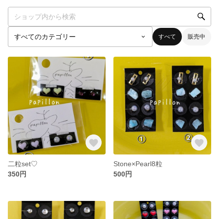
すべて
販売中
二粒set♡
Stone×Pearl8粒
350円
500円