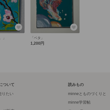
。」
「ベタ」
1,200円
について
読みもの
で売りたい
minneとものづくりと
minne学習帖