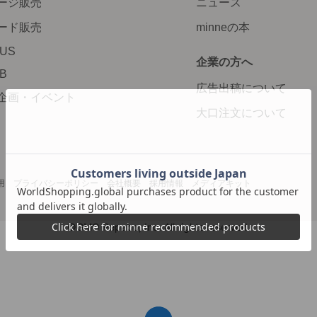
ージ販売
ニュース
ード販売
minneの本
LUS
企業の方へ
AB
広告出稿について
企画・イベント
大口注文について
用
プライバシーポリシー
会社概要
採用情報
メディアキット
©GMO Pepabo, Inc. All rights reserved.