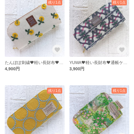
残り1点
残り1点
たんぽぽ刺繍🖤軽い長財布🖤♡通帳ケース♩お財布♬
YUWA🖤軽い長財布🖤通帳ケース♫お財布♬猫 ねこ
4,900円
3,900円
残り1点
残り1点