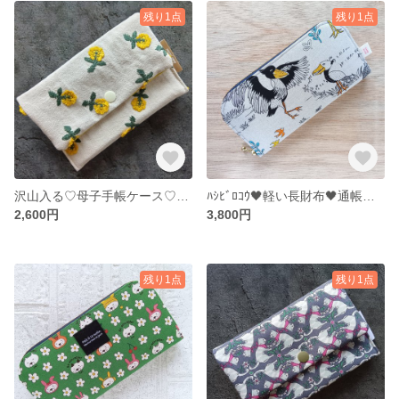
残り1点
残り1点
沢山入る♡母子手帳ケース♡お薬手帳ケース♡通帳ケース♬ ♡猫♡刺繍
ﾊｼﾋﾞﾛｺｳ🖤軽い長財布🖤通帳ケース♩お財布♬ナチュラル
2,600円
3,800円
残り1点
残り1点