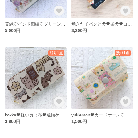
黄緑♡インド刺繍♡グリーン♡軽い長財布🖤♡通帳ケース♩お財布♬
焼きたてパンと犬🖤柴犬🖤コーギー🖤ダックスフント🖤コンパクト財布🖤ミニ財布
5,000円
3,200円
残り1点
残り1点
kokka🖤軽い長財布🖤通帳ケース♩お財布♬猫
yukiemon🖤カードケース♡可愛い♡うさぎ くま キリン
3,800円
1,500円