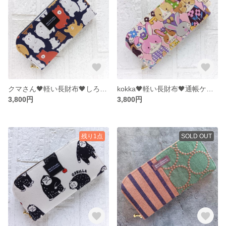
クマさん🖤軽い長財布🖤しろくま♫通帳ケース♩お財布♬
kokka🖤軽い長財布🖤通帳ケース♩お財布♬うさぎ 猫 犬
3,800円
3,800円
残り1点
SOLD OUT