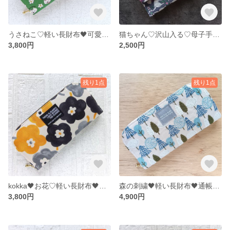
うさねこ♡軽い長財布🖤可愛い♩レトロ♩オシャレ♪ウォレット♪お財布♬猫
猫ちゃん♡沢山入る♡母子手帳ケース♡お薬手帳ケース♡通帳ケース♬ ♡猫♡ネコ
3,800円
2,500円
残り1点
残り1点
kokka🖤お花♡軽い長財布🖤可愛い♩レトロ♩オシャレ♪ウォレット♪お財布♬
森の刺繍🖤軽い長財布🖤通帳ケース♩お財布♬
3,800円
4,900円