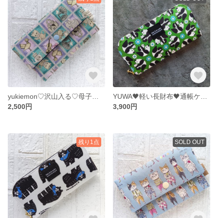
yukiemon♡沢山入る♡母子手帳ケース♡お薬手帳ケース♡通帳ケース♬ 猫 うさぎ
YUWA🖤軽い長財布🖤通帳ケース♫お財布♬グリーン パンダ
2,500円
3,900円
残り1点
SOLD OUT