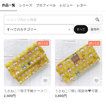
作品一覧
シリーズ
プロフィール
レビュー
レター
すべて
販売中
残り1点
残り1点
うさねこ♡母子手帳ケース♡お薬手帳ケース♡通帳ケース♬ ♡猫
うさねこ♡軽い長財布🖤可愛い♩レトロ♩オシャレ♪ウォレット♪お財布♬猫
2,400円
3,800円