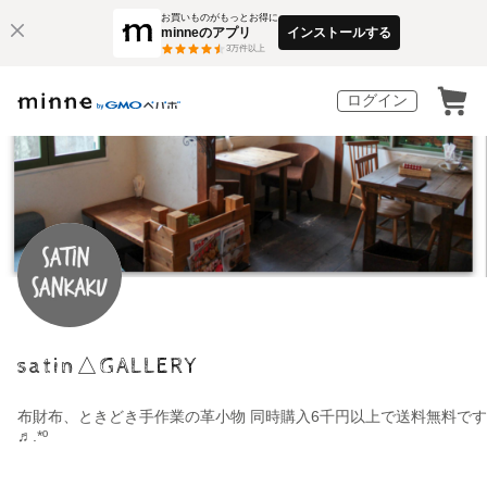
お買いものがもっとお得に
minneのアプリ
インストールする
3
万件以上
ログイン
satin△GALLERY
布財布、ときどき手作業の革小物 同時購入6千円以上で送料無料です
♬.*º