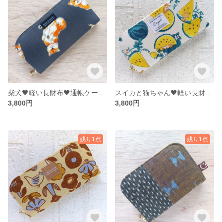
柴犬🖤軽い長財布🖤通帳ケース♫お財布♬犬
スイカと猫ちゃん🖤軽い長財布🖤ねこ♫通帳ケース♩お財布♬
3,800円
3,800円
残り1点
残り1点