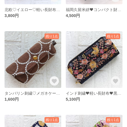
北欧♡イエロー♡軽い長財布🖤可愛い♩レトロ♩オシャレ♪ウォレット♪お財布♬
福岡久留米絣🖤コンパクト財布🖤織物♡ミニ財布
3,800円
4,500円
残り1点
残り1点
タンバリン刺繍♡メガネケース♡ペンケース 眼鏡ケース ブラウン
インド刺繍🖤軽い長財布🖤黒色♡ピンク♡通帳ケース♩お財布♬
1,600円
5,100円
残り1点
残り1点