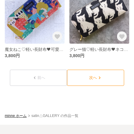
魔女ねこ♡軽い長財布🖤可愛い♩レトロ♩オシャレ♪ウォレット♪お財布♬猫
グレー猫♡軽い長財布🖤ネコ♪お財布♩通帳ケース♬
3,800円
3,800円
前へ
次へ
minne ホーム
satin△GALLERY の作品一覧