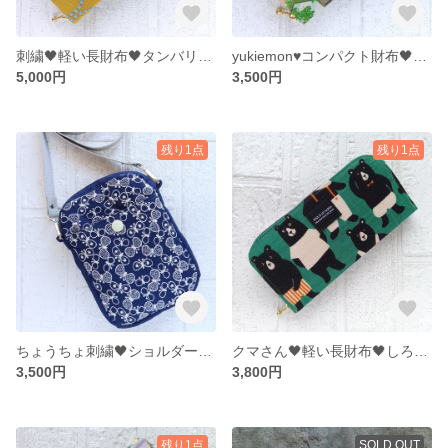
刺繍🖤軽い長財布🖤タンバリン柄♡通帳ケース♩お財布♬黄色
yukiemon♥コンパクト財布🖤ミニ財布
5,000円
3,500円
残り1点
残り1点
ちょうちょ刺繍🖤ショルダーバッグ♡スマホショルダー♡お子様用バッグ
クマさん🖤軽い長財布🖤しろくま♫通帳ケース♩お財布♬
3,500円
3,800円
残り1点
SOLD OUT