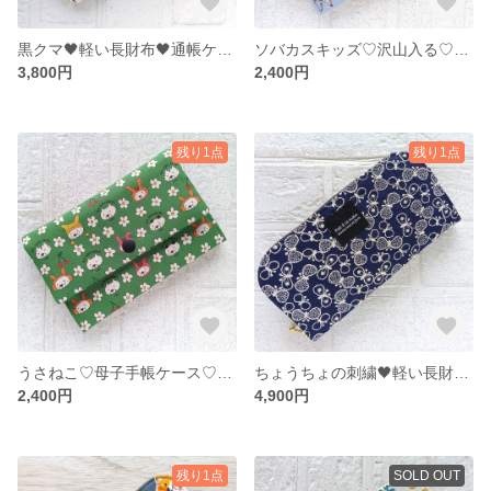
黒クマ🖤軽い長財布🖤通帳ケース♩お財布♬
ソバカスキッズ♡沢山入る♡母子手帳ケース♡お薬手帳ケース♡通帳ケース♬ ♡猫♡ネコ
3,800円
2,400円
残り1点
残り1点
うさねこ♡母子手帳ケース♡お薬手帳ケース♡通帳ケース♬ ♡猫
ちょうちょの刺繍🖤軽い長財布🖤通帳ケース♩お財布♬
2,400円
4,900円
残り1点
SOLD OUT