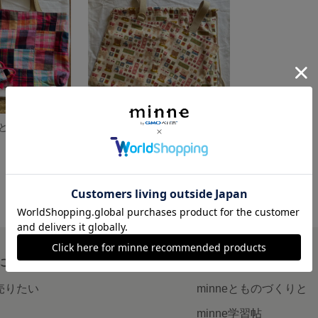
レッスンバックと体操服きんちゃくバックのセット
体操服きんちゃくバックと上靴、体育館シューズ入れのセット
展示中
について
読みもの
で売りたい
minneとものづくりと
minne学習帖