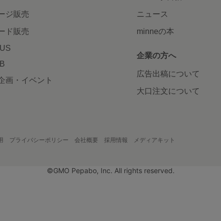
ージ販売
ニュース
ード販売
minneの本
LUS
企業の方へ
AB
広告出稿について
企画・イベント
大口注文について
用
プライバシーポリシー
会社概要
採用情報
メディアキット
©GMO Pepabo, Inc. All rights reserved.