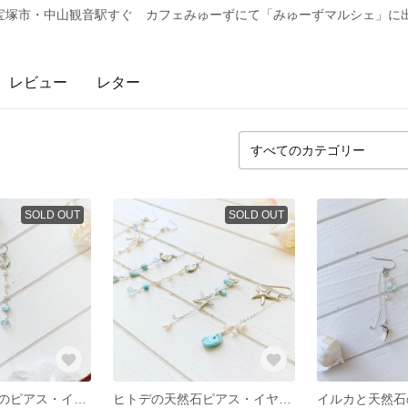
 30分 宝塚市・中山観音駅すぐ カフェみゅーずにて「みゅーずマルシェ」
レビュー
レター
SOLD OUT
SOLD OUT
月と天然石たちのピアス・イヤリング🌙✨ラリマー💙アシンメトリー✨
ヒトデの天然石ピアス・イヤリング🐚🐠マリン風💙アシンメトリー✨