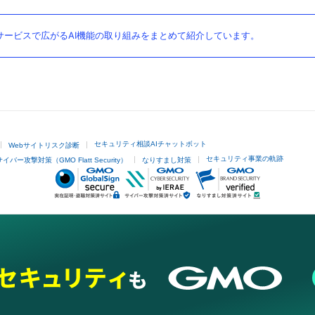
ービスで広がるAI機能の取り組みをまとめて紹介しています。
セキュリティ相談AIチャットボット
Webサイトリスク診断
セキュリティ事業の軌跡
サイバー攻撃対策（GMO Flatt Security）
なりすまし対策