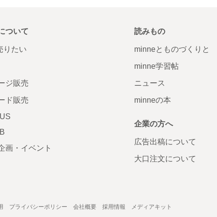
について
読みもの
で売りたい
minneとものづくりと
minne学習帖
ージ販売
ニュース
ード販売
minneの本
LUS
企業の方へ
AB
広告出稿について
企画・イベント
大口注文について
用
プライバシーポリシー
会社概要
採用情報
メディアキット