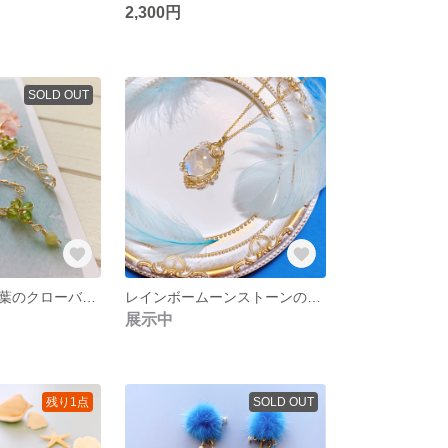
2,300円
SOLD OUT
幸せを呼ぶ四つ葉のクローバーピアス・ペリドット🍀✨10kgfワイヤー・14kgf ピアスフック
レインボームーンストーンのペンダント🌙✨14kgf &10kgf ワイヤー☆高品質
展示中
残り1点
SOLD OUT