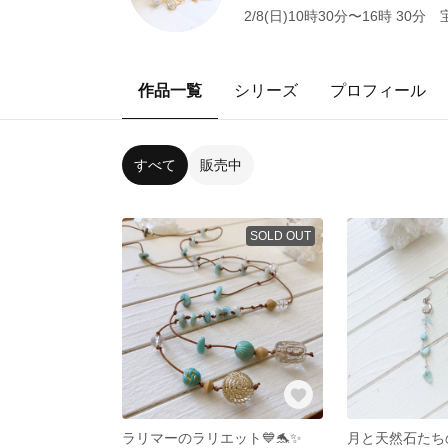
2/8(日)10時30分〜16時
作品一覧
シリーズ
プロフィール
すべて
販売中
SOLD OUT
ラリマーのラリエット💙🐬✨