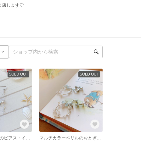
に出店します♡
SOLD OUT
SOLD OUT
イルカと天然石のピアス・イヤリング🐬マリン風✨アシンメトリー✨
マルチカラーベリルのおとぎの国🌸イヤリング・ピアス