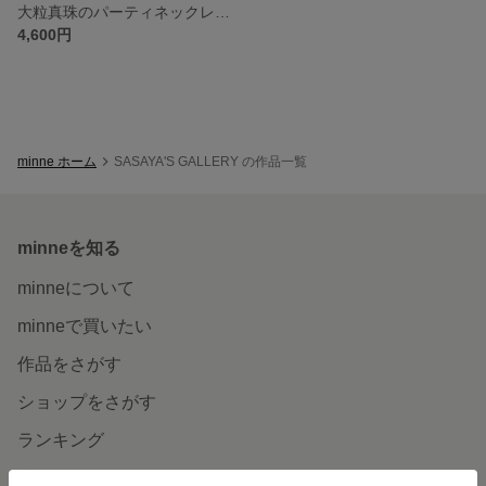
大粒真珠のパーティネックレス（４０センチ）
4,600円
minne ホーム
SASAYA'S GALLERY の作品一覧
minneを知る
minneについて
minneで買いたい
作品をさがす
ショップをさがす
ランキング
特集