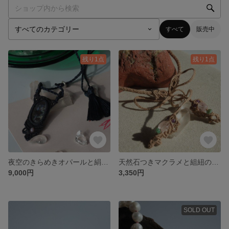
すべて
販売中
残り1点
残り1点
夜空のきらめきオパールと絹糸のネックレス
天然石つきマクラメと組紐のヘアアクセサリー
9,000円
3,350円
SOLD OUT