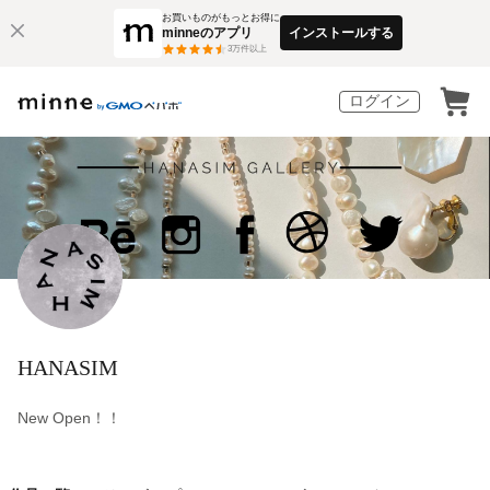
お買いものがもっとお得に
minneのアプリ
インストールする
3
万件以上
ログイン
HANASIM
New Open！！