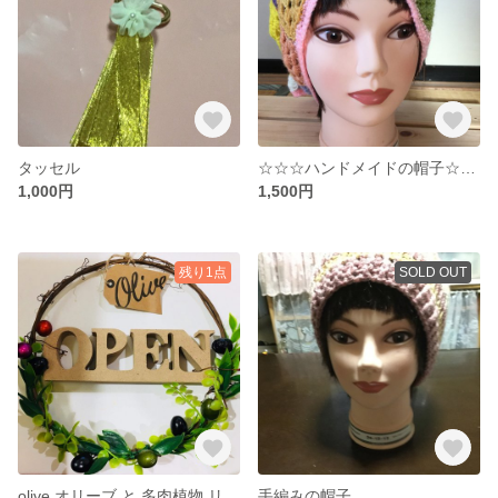
タッセル
☆☆☆ハンドメイドの帽子☆☆☆
1,000円
1,500円
残り1点
SOLD OUT
olive オリーブ と 多肉植物 リース OPEN
手編みの帽子