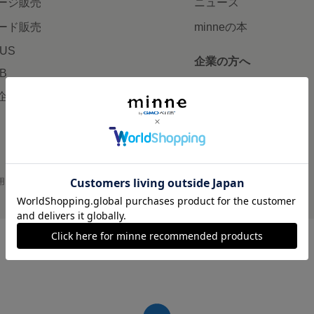
ージ販売
ニュース
ード販売
minneの本
LUS
企業の方へ
AB
広告出稿について
企画・イベント
大口注文について
用
プライバシーポリシー
会社概要
採用情報
メディアキット
©GMO Pepabo, Inc. All rights reserved.