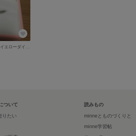
『K18YG』天然イエローダイヤメレシンプルリング
について
読みもの
で売りたい
minneとものづくりと
minne学習帖