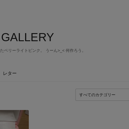
S GALLERY
またベリーライトピンク。 うーん>_< 何作ろう。
レター