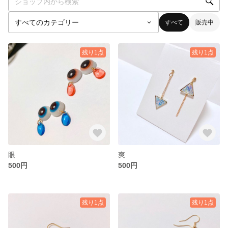
すべて
販売中
残り1点
残り1点
眼
爽
500円
500円
残り1点
残り1点