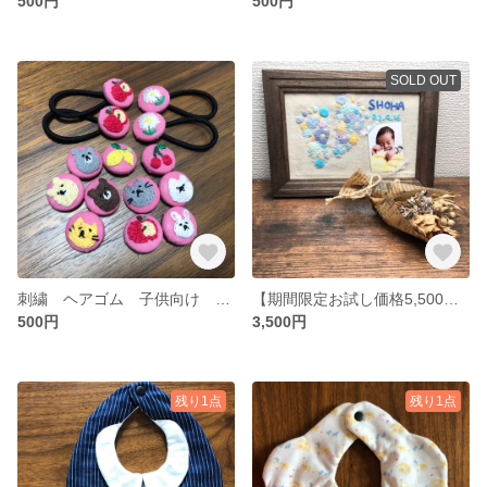
500円
500円
SOLD OUT
刺繍 ヘアゴム 子供向け 2個セット
【期間限定お試し価格5,500円→3,500円】ベビー足形刺繍(受注製作)
500円
3,500円
残り1点
残り1点