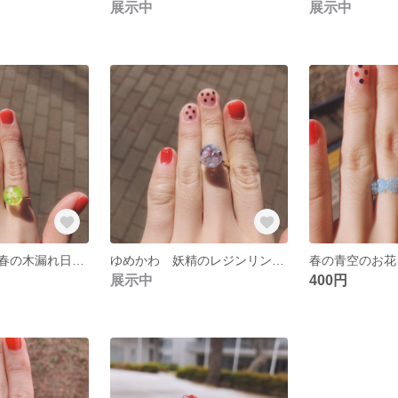
展示中
展示中
ゆめかわいい 春の木漏れ日風レジンリング イエローホログラム パール封入
ゆめかわ 妖精のレジンリング パープルホログラム パール封入
春の青空のお花
展示中
400円