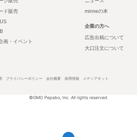
ージ販売
ニュース
ード販売
minneの本
LUS
企業の方へ
AB
広告出稿について
企画・イベント
大口注文について
用
プライバシーポリシー
会社概要
採用情報
メディアキット
©GMO Pepabo, Inc. All rights reserved.