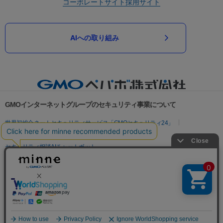
コーポレートサイト
採用サイト
AIへの取り組み
GMOインターネットグループのセキュリティ事業について
世界初総合ネットセキュリティサービス「GMOセキュリティ24」
パスワード漏洩診断
Webサイトリスク診断
セキュリティ相談AIチャットボット
実在証明・盗聴対策
サイバー攻撃対策（GMOサイバーセキュリティ byイエラエ）
サイバー攻撃対策（GMO Flatt Security）
なりすまし対策
セキュリティ事業の軌跡