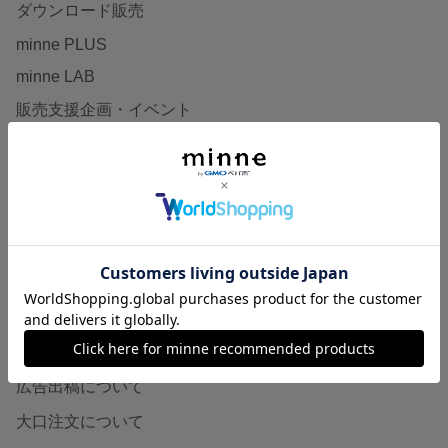
ダウンロード販売
minne PLUS
minne LAB
販売支援企画・イベント
読みもの
minneとものづくりと
minne学習帖
ニュース
minneの本
企業の方へ
広告出稿について
大口注文について