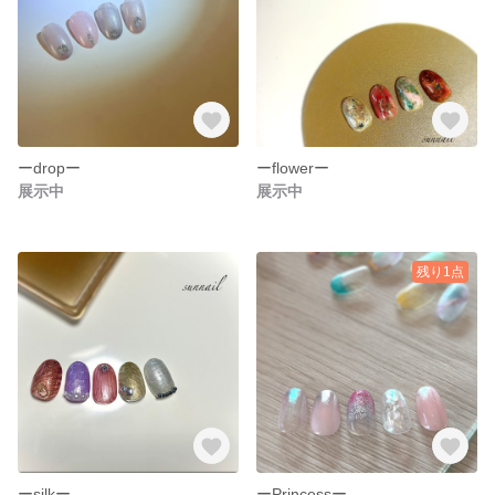
ーdropー
ーflowerー
展示中
展示中
残り1点
ーsilkー
ーPrincessー