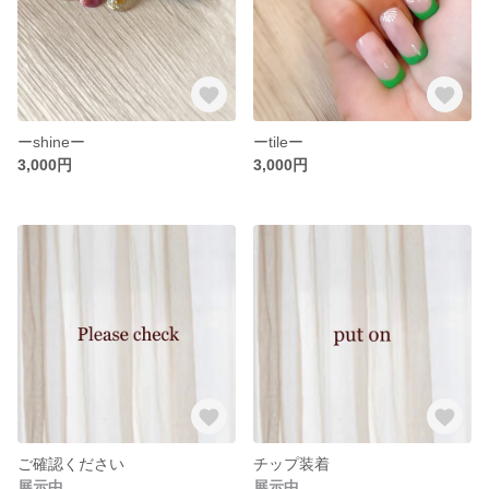
ーshineー
ーtileー
3,000円
3,000円
ご確認ください
チップ装着
展示中
展示中