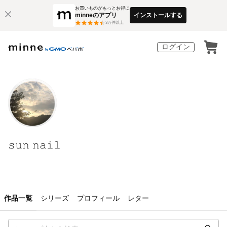
お買いものがもっとお得に
minneのアプリ
インストールする
3
万件以上
ログイン
𝚜𝚞𝚗 𝚗𝚊𝚒𝚕ㅤ
作品一覧
シリーズ
プロフィール
レター