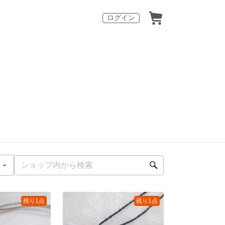
ログイン
残り1点
残り1点