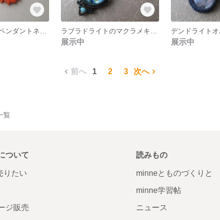
カーネリアンのペンダントネックレス
ラブラドライトのマクラメキーリング
展示中
展示中
前へ
1
2
3
次へ
品一覧
について
読みもの
で売りたい
minneとものづくりと
minne学習帖
ージ販売
ニュース