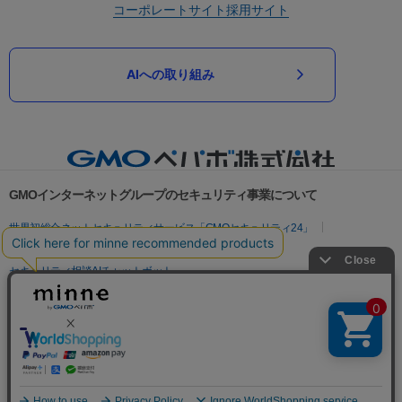
コーポレートサイト
採用サイト
AIへの取り組み
GMOインターネットグループのセキュリティ事業について
世界初総合ネットセキュリティサービス「GMOセキュリティ24」
パスワード漏洩診断
Webサイトリスク診断
セキュリティ相談AIチャットボット
実在証明・盗聴対策
サイバー攻撃対策（GMOサイバーセキュリティ byイエラエ）
サイバー攻撃対策（GMO Flatt Security）
なりすまし対策
セキュリティ事業の軌跡