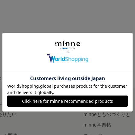
P の作品一覧
について
読みもの
で売りたい
minneとものづくりと
minne学習帖