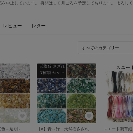
売を中止しています。 再開は１０月ごろを予定しております。 よろし
レビュー
レター
【c】黒〜白〜黄色～透明♪ 天然石さざれ石 アソート7色セット
【a】青～緑 天然石さざれ石 アソート7色セット