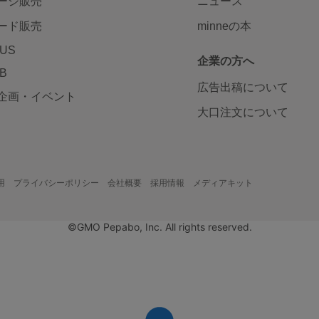
ージ販売
ニュース
ード販売
minneの本
LUS
企業の方へ
AB
広告出稿について
企画・イベント
大口注文について
用
プライバシーポリシー
会社概要
採用情報
メディアキット
©GMO Pepabo, Inc. All rights reserved.