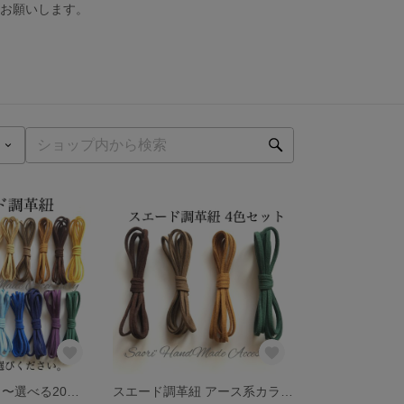
くお願いします。
スエード調革紐 〜選べる20色から〜
スエード調革紐 アース系カラー4色セット