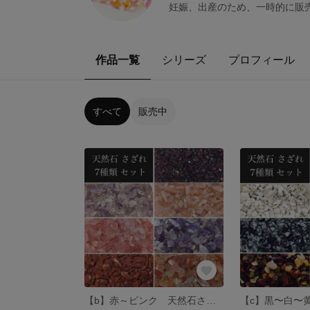
妊娠、出産のため、一時的に販
作品一覧
シリーズ
プロフィール
すべて
販売中
【b】赤～ピンク 天然石さざれ石 アソート7色セット