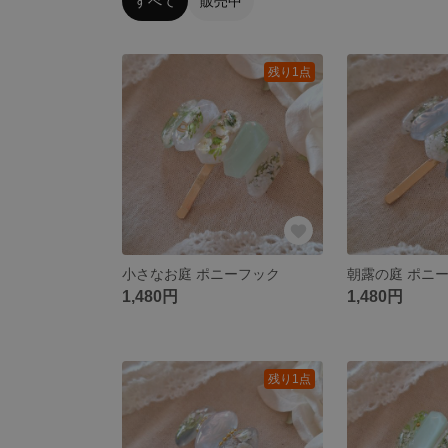
すべて
販売中
残り1点
小さなお庭 ポニーフック
朝露の庭 ポニ
1,480円
1,480円
残り1点