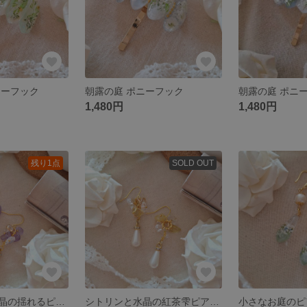
ニーフック
朝露の庭 ポニーフック
朝露の庭 ポニ
1,480円
1,480円
残り1点
SOLD OUT
アメジストと水晶の揺れるピアス／イヤリング
シトリンと水晶の紅茶雫ピアス／イヤリング