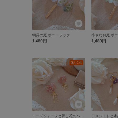
朝露の庭 ポニーフック
小さなお庭 ポ
1,480円
1,480円
残り1点
ローズクォーツと押し花のハートピアス／イヤリング