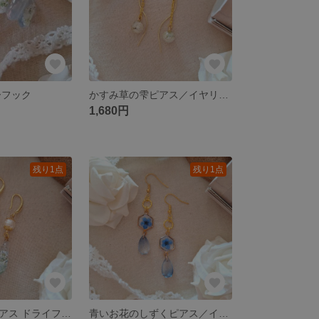
ーフック
かすみ草の雫ピアス／イヤリング
1,680円
残り1点
残り1点
小さなお庭のピアス ドライフラワー レジン プレゼント
青いお花のしずくピアス／イヤリング