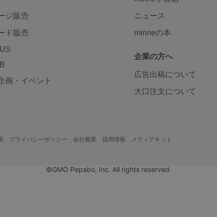
ージ販売
ニュース
ード販売
minneの本
LUS
企業の方へ
AB
広告出稿について
企画・イベント
大口注文について
用
プライバシーポリシー
会社概要
採用情報
メディアキット
©GMO Pepabo, Inc. All rights reserved.