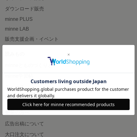
ダウンロード販売
minne PLUS
minne LAB
販売支援企画・イベント
読みもの
minneとものづくりと
minne学習帖
ニュース
minneの本
企業の方へ
広告出稿について
大口注文について