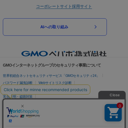
コーポレートサイト
採用サイト
AIへの取り組み
GMOインターネットグループのセキュリティ事業について
世界初総合ネットセキュリティサービス「GMOセキュリティ24」
パスワード漏洩診断
Webサイトリスク診断
セキュリティ相談AIチャットボット
実在証明・盗聴対策
サイバー攻撃対策（GMOサイバーセキュリティ byイエラエ）
サイバー攻撃対策（GMO Flatt Security）
なりすまし対策
セキュリティ事業の軌跡